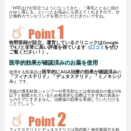
「M字はげが目立つようになってきた」「薄毛とともに頭が
かゆく感じる」といったお悩みにも答えてくれますので、ぜ
ひ無料カウンセリングを受けていただきたいですね。
牧野医師が設立、運営しているクリニックはGoogle
で4.7と非常に高い評価を得ています（
口コミ
をぜひ
ご覧ください！）。
医学的効果が確認済みのお薬を使用
医学的にAGA治療の効果が確認済み
使用する医薬品は
の
「フィナステリド」「デュタステリド」「ミノキシジ
ル」
です。
市販の薄毛対策シャンプーや育毛剤などは有効成分の量が5%
以下と制限されているため根本的な治療はできず体の表面か
らのケアにすぎません。治療薬の効果を実感していただける
ことでしょう。
フィナステリドとデュタステリドは国内製と海外製両方を処