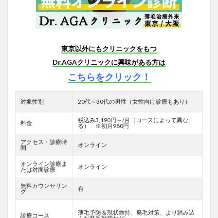
東京以外にもクリニックをもつ
Dr.AGAクリニックに興味がある方は
こちらをクリック！
対象性別
20代～30代の男性（女性向け診療もあり）
税込み3,190円～/月（コースによって異な
料金
る） ※初月980円
アクセス・診療時
オンライン
間
オンライン診療ま
オンライン
たは対面診療
無料カウンセリン
有
グ
薄毛予防＆現状維持、発毛対策、より踏み込
診療コース