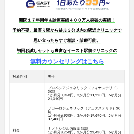
開院１７年周年＆診療実績４００万人突破の実績！
予約不要、最寄り駅から徒歩３分以内の駅近クリニックで
思い立ったらすぐ相談・診療可能。
初回お試しセットも豊富なイースト駅前クリニックの
無料カウンセリングはこちら
対象性別
男性
プロペシアジェネリック（フィナステリド）
30錠
1か月分3,960円、3か月分11,220円、6か月分
21,340円
ザガ―ロジェネリック（デュタステリド）30
錠
1か月分6,930円、3か月分19,690円、5か月分
37,400円
ミノキシジル内服薬 30錠
料金
1か月分8,250円、3か月分23,430円、6か月分