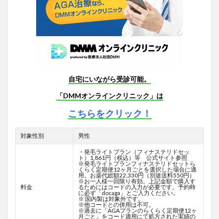
自宅にいながら受診可能。
「DMMオンラインクリニック」は
こちらをクリック！
対象性別
男性
・発毛ライトプラン（フィナステリドセッ
ト）1,861円（税込）等 公式サイト参照
※発毛ライトプランフィナステリドセットら
くらく定期便12ヶ月ごとを選択した場合に適
用。お薬代総額22,330円（別途送料550円）
※お一人様一回限り有効。上記金額で購入す
料金
るためにはコードの入力が必要です。予約時
に必ず「docaga」とご入力ください。
※ 国内製は対象外です。
※他コードとの併用は不可。
※過去に「AGAプランのらくらく定期便12ヶ
月ごと」をコード適用にて処方された実績の