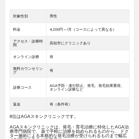
対象性別
男性
料金
4,200円～/月（コースによって異なる）
アクセス・診療時
高知市にクリニックあり
間
オンライン診療
有
無料カウンセリン
有
グ
AGA予防・進行防止、発毛、発毛効果重視、
診療コース
オンライン診療など
返金
有（条件有）
8位はAGAスキンクリニックです。
AGAスキンクリニックは、発毛・育毛治療に特化したAGA治
療専門病院で、 薬で手軽に治療を始められるものから、 ドク
ター施術による本格的な発毛治療が受けられるものまで幅広