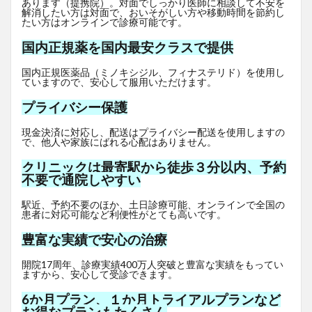
あります（提携院）。対面でしっかり医師に相談して不安を
解消したい方は対面で、おいそがしい方や移動時間を節約し
たい方はオンラインで診療可能です。
国内正規薬を国内最安クラスで提供
国内正規医薬品（ミノキシジル、フィナステリド）を使用し
ていますので、安心して服用いただけます。
プライバシー保護
現金決済に対応し、配送はプライバシー配送を使用しますの
で、他人や家族にばれる心配はありません。
クリニックは最寄駅から徒歩３分以内、予約
不要で通院しやすい
駅近、予約不要のほか、土日診療可能、オンラインで全国の
患者に対応可能など利便性がとても高いです。
豊富な実績で安心の治療
開院17周年、診療実績400万人突破と豊富な実績をもってい
ますから、安心して受診できます。
6か月プラン、１か月トライアルプランなど