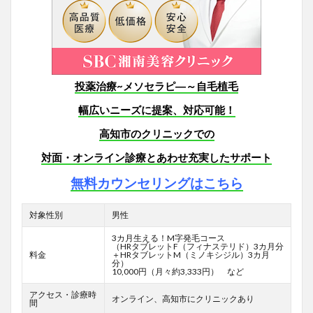
投薬治療~メソセラピ―～自毛植毛
幅広いニーズに提案、対応可能！
高知市のクリニックでの
対面・オンライン診療とあわせ充実したサポート
無料カウンセリングはこちら
対象性別
男性
3カ月生える！M字発毛コース
（HRタブレットF
（フィナステリド）3カ月分
料金
＋HRタブレットM（ミノキシジル）3カ月
分）
10,000円（月々約3,333円） など
アクセス・診療時
オンライン、高知市にクリニックあり
間