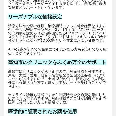
た毛髪の多角的オーダーメイド医療を採用し、患者様に適切
な提案とサポートを行っています。
リーズナブルな価格設定
治療方法やお薬の種類、治療期間によって料金は異なります
が、最もお安いプランだと「3カ月生える！M字発毛コース」
では効果が認められた治療薬であるHRタブレットF
（フィナ
ステリド）3カ月分とHRタブレットM（ミノキシジル）3カ月
分がセットになって10,000円という非常にお安い価格です。
AGA治療が初めてで金額面で不安がある方も安心して取り組
むことができますね。
高知市のクリニックをふくめ万全のサポート
高知市にクリニックがありますので、対面診療も可能です。
東京・大阪・愛知・仙台・名古屋など全国の主要都市にクリ
ニックがありますので（全国132か所）、転勤などで大阪以
外に引っ越された方でも継続してサポートを受けることがで
きます。
オンライン診療も可能ですから通院時間や交通費を節約した
い方にもおすすめですが、対面診療でご自身が納得するまで
医師に質問したい方にも最適ですね。
医学的に証明されたお薬を使用