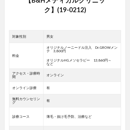
対象性別
男女
オリジナルノーニードル注入 Dr.GROWメン
テ 3,800円
料金
オリジナルHGメソセラピー 13,860円～
など
アクセス・診療時
オンライン
間
オンライン診療
有
無料カウンセリン
有
グ
診療コース
薄毛・抜け毛予防、治療など