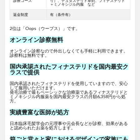
診療コース
り）、デュタステリド単剤、フィナステリド
＋ミノキシジル内服 など
返金制度
有（条件有）
2位は「Oops（ウープス）」です。
オンライン診察無料
オンライン診察なので外出しなくても手軽に利用できます。
診察料は無料です。
国内承認されたフィナステリドを国内最安ク
ラスで提供
国内承認されたフィナステリドを使用していますので、安心
して服用いただけます。
発毛治療で最もベーシックな治療薬であるフィナステリドと
ミノキシジル内服薬を国内最安クラスの月額6,358円から処
方。
実績豊富な医師が処方
日本臨床毛髪学会の元理事や元会長などが診察、効果がある
と認められたお薬を処方します。
箱ごと堂々と家におけるデザインで家族にも