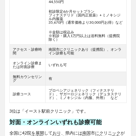
44,550円
初診限定6か月セットプラン
フィナステリド（国内正規薬）+ ミノキシジ
ル内服薬
35,670円（通常価格より30,000円お得）など
※金額は税込み
※初診・購入1万円以上は送料無料（提携院
除く）
アクセス・診療時
南国市にクリニックあり（提携院）、オンラ
間
イン診療も可能
オンライン診療ま
いずれも可
たは対面診療
無料カウンセリン
有
グ
プロペシアジェネリック（フィナステリ
診療コース
ド）、ザガーロジェネリック（デュタステリ
ド）、ミノキシジル（内服、外用） など
3位は「イースト駅前クリニック」です。
対面・オンラインいずれも診療可能
全国に42院を展開しており、県内には南国市にクリニックが