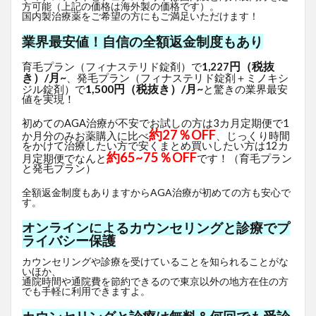
方可能（上記の価格は海外製の価格です）。
国内製治療薬をご希望の方にもご満足いただけます！
業界最安値！自信の全額返金制度もあり
円（税抜
育毛プラン（フィナステリド錠剤）で
1,227
き）/月~
、発毛プラン（フィナステリド錠剤＋ミノキシ
1,500円（税抜き）/月~
ジル錠剤）で
と驚きの業界最安
値を実現！
初めてのAGA治療が不安でお試しの方は3カ月定期便で1
約27％OFF
か月分のみお薬購入に比べ
、じっくり時間
をかけて治療したい方で安くまとめ買いしたい方は12カ
約65~75％OFF
月定期便でなんと
です！（育毛プラン
と発毛プラン）
全額返金制度もありますからAGA治療が初めての方も安心で
す。
オンラインによるカウンセリングと診療でプ
ライバシー保護
カウンセリングや診療を受けていることを知られることがな
いほか、
通院時間や通院費を節約できるので東京以外の地方在住の方
でも手軽に利用できますよ。