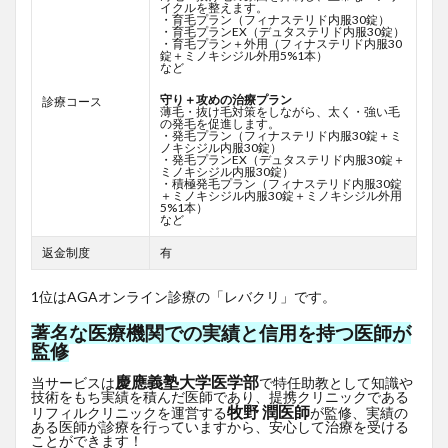
イクルを整えます。
・育毛プラン（フィナステリド内服30錠）
・育毛プランEX（デュタステリド内服30錠）
・育毛プラン＋外用（フィナステリド内服30
錠＋ミノキシジル外用5%1本）
など
守り＋攻めの治療プラン
診療コース
薄毛・抜け毛対策をしながら、太く・強い毛
の発毛を促進します。
・発毛プラン（フィナステリド内服30錠＋ミ
ノキシジル内服30錠）
・発毛プランEX（デュタステリド内服30錠＋
ミノキシジル内服30錠）
・積極発毛プラン（フィナステリド内服30錠
＋ミノキシジル内服30錠＋ミノキシジル外用
5%1本）
など
返金制度
有
1位はAGAオンライン診療の「レバクリ」です。
著名な医療機関での実績と信用を持つ医師が
監修
慶應義塾大学医学部
当サービスは
で特任助教として知識や
技術をもち実績を積んだ医師であり、提携クリニックである
牧野 潤医師
リフィルクリニックを運営する
が監修、実績の
ある医師が診療を行っていますから、安心して治療を受ける
ことができます！