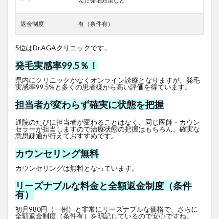
んだ発毛対策など
返金制度
有（条件有）
5位はDr.AGAクリニックです。
発毛実感率99.5％！
県内にクリニックがなくオンライン診療となりますが、発毛
実感率99.5%と多くの患者様から高い評価を得ています。
担当者が変わらず確実に状態を把握
通院のたびに担当者が変わることはなく、同じ医師・カウン
セラーが担当しますので治療状態の把握はもちろん、確実な
意思疎通が行えておすすめです。
カウンセリング無料
カウンセリングは無料となっています。
リーズナブルな料金と全額返金制度（条件
有）
初月980円（一例）と非常にリーズナブルな価格で、さらに
全額返金制度（条件有）を明記しているので安心ですね。