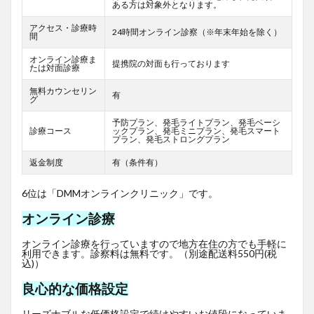
ある方は対象外となります。
アクセス・診療時
24時間オンライン診察（※年末年始を除く）
間
オンライン診療ま
提携院の対面も行っております
たは対面診療
無料カウンセリン
有
グ
予防プラン、発毛ライトプラン、発毛ベーシ
診療コース
ックプラン、発毛ミニプラン、発毛スマート
プラン、発毛ストロングプラン
返金制度
有（条件有）
6位は「DMMオンラインクリニック」です。
オンライン診療
オンライン診療を行っていますので地方在住の方でも手軽に
利用できます。診察料は無料です。（別途配送料550円(税
込)）
良心的な価格設定
リーズナブルな低価格設定で続けやすいお値段になっていま