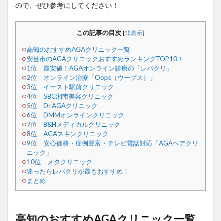
ので、ぜひ参考にしてください！
この記事の目次
[
非表示
]
高知のおすすめAGAクリニック一覧
安芸市のAGAクリニックおすすめランキングTOP10！
1位 最安値！AGAオンライン診療の「レバクリ」
2位 オンライン治療「Oops（ウープス）」
3位 イースト駅前クリニック
4位 SBC湘南美容クリニック
5位 Dr.AGAクリニック
6位 DMMオンラインクリニック
7位 B&Hメディカルクリニック
8位 AGAスキンクリニック
9位 安心価格・症例豊富・テレビ電話対応「AGAヘアクリ
ニック」
10位 メタクリニック
迷ったらレバクリが最もおすすめ！
まとめ
高知のおすすめAGAクリニック一覧