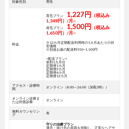
対象性別
男性
1,227円
（税込み
育毛プラン
1,349円）/月~
1,500円
（税込み
発毛プラン
1,650円）/月~
※12カ月定期配送利用時の1カ月あたりの目
料金
安価格
※別途お薬の配送料550~1,100円
<配送プラン>
単剤1カ月分
定期便1カ月
定期便3カ月
定期便6カ月
定期便12カ月
アクセス・診療時
オンライン（8:00～26:00（深夜2時））
間
オンライン診療ま
オンライン
たは対面診療
無料カウンセリン
有
グ
守りの治療プラン
薄毛・抜け毛の原因を抑制し、正常なヘアサ