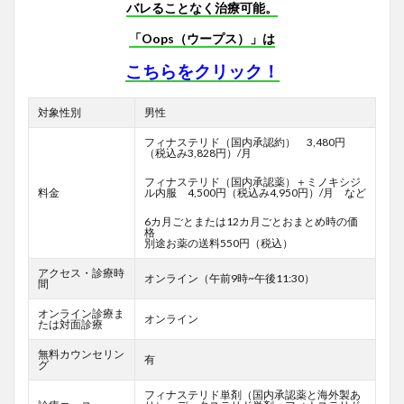
バレることなく治療可能。
「Oops（ウープス）」は
こちらをクリック！
対象性別
男性
フィナステリド（国内承認約） 3,480円
（税込み3,828円）/月
フィナステリド（国内承認薬）＋ミノキシジ
料金
ル内服 4,500円（税込み4,950円）/月 など
6カ月ごとまたは12カ月ごとおまとめ時の価
格
別途お薬の送料550円（税込）
アクセス・診療時
オンライン（午前9時~午後11:30）
間
オンライン診療ま
オンライン
たは対面診療
無料カウンセリン
有
グ
フィナステリド単剤（国内承認薬と海外製あ