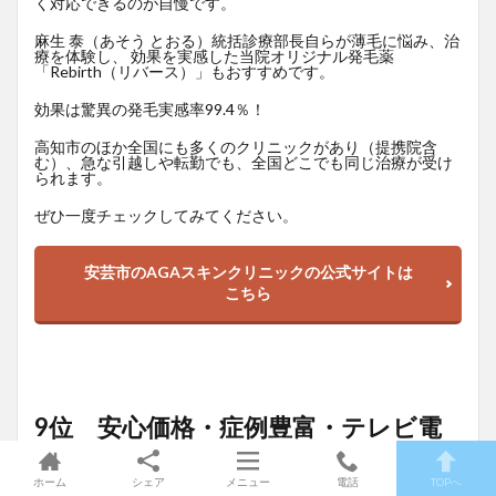
く対応できるのが自慢です。
麻生 泰（あそう とおる）統括診療部長自らが薄毛に悩み、治
療を体験し、 効果を実感した当院オリジナル発毛薬
「Rebirth（リバース）」もおすすめです。
効果は驚異の発毛実感率99.4％！
高知市のほか全国にも多くのクリニックがあり（提携院含
む）、急な引越しや転勤でも、全国どこでも同じ治療が受け
られます。
ぜひ一度チェックしてみてください。
安芸市のAGAスキンクリニックの公式サイトは
こちら
9位 安心価格・症例豊富・テレビ電
話対応「AGAヘアクリニック」
ホーム
シェア
メニュー
電話
TOPへ