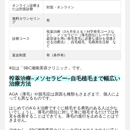
オンライン診療ま
対面・オンライン
たは対面診療
無料カウンセリン
有
グ
投薬治療（3カ月生える！M字発毛コースな
ど）、メソセラピー（薄毛部位にレーザーと
診療コース
超音波を用い発毛育毛に必要な成分を浸透さ
せる治療法）、自毛植毛、毛根再生注射 な
ど
返金制度
有（条件有）
4位は「SBC湘南美容クリニック」です。
投薬治療~メソセラピー~自毛植毛まで幅広い
治療方法
AGA（薄毛）や脱毛症は原因も種類もさまざまで、個人によ
っても異なるものです。
はじめてのAＧＡ治療ですぐに植毛する勇気のある人は少な
いでしょうし、薄毛の部位に対して単に植毛するだけでは外
見を改善することはできても、薄毛の進行を止めることはで
きません。
ですから、SBC湘南美容クリニックではその人その人に応じ