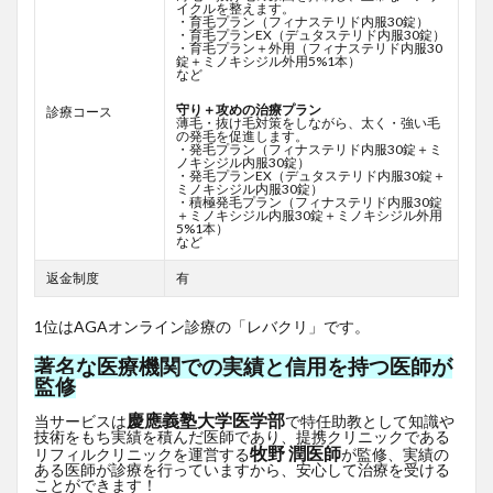
イクルを整えます。
・育毛プラン（フィナステリド内服30錠）
・育毛プランEX（デュタステリド内服30錠）
・育毛プラン＋外用（フィナステリド内服30
錠＋ミノキシジル外用5%1本）
など
守り＋攻めの治療プラン
診療コース
薄毛・抜け毛対策をしながら、太く・強い毛
の発毛を促進します。
・発毛プラン（フィナステリド内服30錠＋ミ
ノキシジル内服30錠）
・発毛プランEX（デュタステリド内服30錠＋
ミノキシジル内服30錠）
・積極発毛プラン（フィナステリド内服30錠
＋ミノキシジル内服30錠＋ミノキシジル外用
5%1本）
など
返金制度
有
1位はAGAオンライン診療の「レバクリ」です。
著名な医療機関での実績と信用を持つ医師が
監修
慶應義塾大学医学部
当サービスは
で特任助教として知識や
技術をもち実績を積んだ医師であり、提携クリニックである
牧野 潤医師
リフィルクリニックを運営する
が監修、実績の
ある医師が診療を行っていますから、安心して治療を受ける
ことができます！