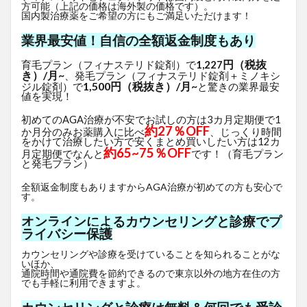
方可能（上記の価格は海外製の価格です）。
国内製治療薬をご希望の方にもご満足いただけます！
業界最安値！自信の全額返金制度もあり
円（税抜
育毛プラン（フィナステリド錠剤）で
1,227
き）/月~
、発毛プラン（フィナステリド錠剤＋ミノキシ
1,500円（税抜き）/月~
ジル錠剤）で
と驚きの業界最安
値を実現！
初めてのAGA治療が不安でお試しの方は3カ月定期便で1
約27％OFF
か月分のみお薬購入に比べ
、じっくり時間
をかけて治療したい方で安くまとめ買いしたい方は12カ
約65~75％OFF
月定期便でなんと
です！（育毛プラン
と発毛プラン）
全額返金制度もありますからAGA治療が初めての方も安心で
す。
オンラインによるカウンセリングと診療でプ
ライバシー保護
カウンセリングや診療を受けていることを知られることがな
いほか、
通院時間や通院費を節約できるので東京以外の地方在住の方
でも手軽に利用できますよ。