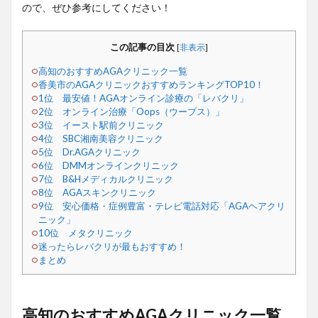
ので、ぜひ参考にしてください！
この記事の目次
[
非表示
]
高知のおすすめAGAクリニック一覧
香美市のAGAクリニックおすすめランキングTOP10！
1位 最安値！AGAオンライン診療の「レバクリ」
2位 オンライン治療「Oops（ウープス）」
3位 イースト駅前クリニック
4位 SBC湘南美容クリニック
5位 Dr.AGAクリニック
6位 DMMオンラインクリニック
7位 B&Hメディカルクリニック
8位 AGAスキンクリニック
9位 安心価格・症例豊富・テレビ電話対応「AGAヘアクリ
ニック」
10位 メタクリニック
迷ったらレバクリが最もおすすめ！
まとめ
高知のおすすめAGAクリニック一覧