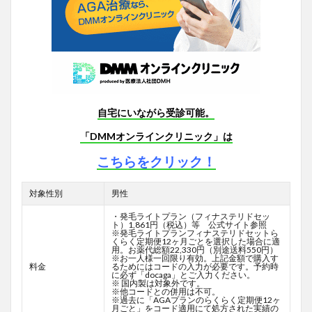
自宅にいながら受診可能。
「DMMオンラインクリニック」は
こちらをクリック！
対象性別
男性
・発毛ライトプラン（フィナステリドセッ
ト）1,861円（税込）等 公式サイト参照
※発毛ライトプランフィナステリドセットら
くらく定期便12ヶ月ごとを選択した場合に適
用。お薬代総額22,330円（別途送料550円）
※お一人様一回限り有効。上記金額で購入す
料金
るためにはコードの入力が必要です。予約時
に必ず「docaga」とご入力ください。
※ 国内製は対象外です。
※他コードとの併用は不可。
※過去に「AGAプランのらくらく定期便12ヶ
月ごと」をコード適用にて処方された実績の