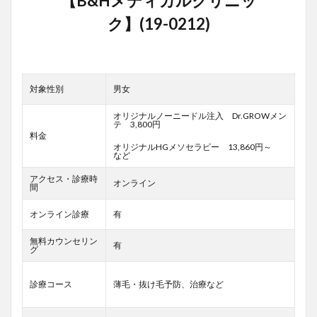
対象性別
男女
オリジナルノーニードル注入 Dr.GROWメン
テ 3,800円
料金
オリジナルHGメソセラピー 13,860円～
など
アクセス・診療時
オンライン
間
オンライン診療
有
無料カウンセリン
有
グ
診療コース
薄毛・抜け毛予防、治療など