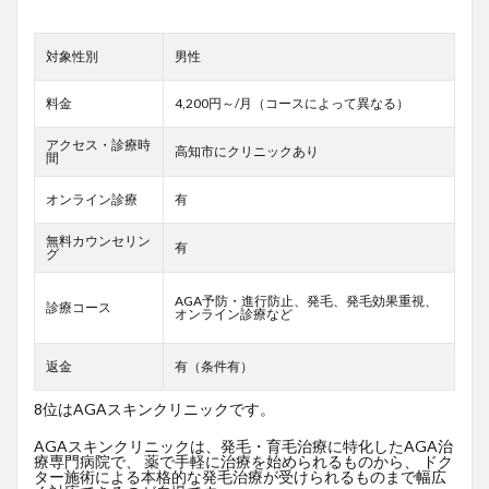
対象性別
男性
料金
4,200円～/月（コースによって異なる）
アクセス・診療時
高知市にクリニックあり
間
オンライン診療
有
無料カウンセリン
有
グ
AGA予防・進行防止、発毛、発毛効果重視、
診療コース
オンライン診療など
返金
有（条件有）
8位はAGAスキンクリニックです。
AGAスキンクリニックは、発毛・育毛治療に特化したAGA治
療専門病院で、 薬で手軽に治療を始められるものから、 ドク
ター施術による本格的な発毛治療が受けられるものまで幅広