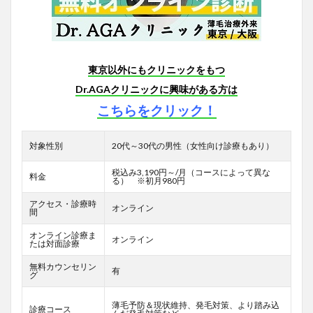
東京以外にもクリニックをもつ
Dr.AGAクリニックに興味がある方は
こちらをクリック！
対象性別
20代～30代の男性（女性向け診療もあり）
税込み3,190円～/月（コースによって異な
料金
る） ※初月980円
アクセス・診療時
オンライン
間
オンライン診療ま
オンライン
たは対面診療
無料カウンセリン
有
グ
薄毛予防＆現状維持、発毛対策、より踏み込
診療コース