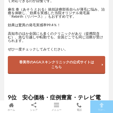
く対応できるのが自慢です。
麻生 泰（あそう とおる）統括診療部長自らが薄毛に悩み、治
療を体験し、 効果を実感した当院オリジナル発毛薬
「Rebirth（リバース）」もおすすめです。
効果は驚異の発毛実感率99.4％！
高知市のほか全国にも多くのクリニックがあり（提携院含
む）、急な引越しや転勤でも、全国どこでも同じ治療が受け
られます。
ぜひ一度チェックしてみてください。
香美市のAGAスキンクリニックの公式サイトは
こちら
9位 安心価格・症例豊富・テレビ電
話対応「AGAヘアクリニック」
ホーム
シェア
メニュー
電話
TOPへ