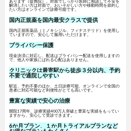
あります（提携院）。対面でしっかり医師に相談して不安を
解消したい方は対面で、おいそがしい方や移動時間を節約し
たい方はオンラインで診療可能です。
国内正規薬を国内最安クラスで提供
国内正規医薬品（ミノキシジル、フィナステリド）を使用し
ていますので、安心して服用いただけます。
プライバシー保護
現金決済に対応し、配送はプライバシー配送を使用しますの
で、他人や家族にばれる心配はありません。
クリニックは最寄駅から徒歩３分以内、予約
不要で通院しやすい
駅近、予約不要のほか、土日診療可能、オンラインで全国の
患者に対応可能など利便性がとても高いです。
豊富な実績で安心の治療
開院17周年、診療実績400万人突破と豊富な実績をもってい
ますから、安心して受診できます。
6か月プラン、１か月トライアルプランなど