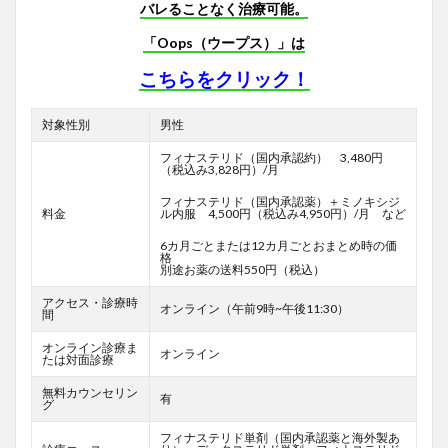
バレることなく治療可能。
「Oops（ウープス）」は
こちらをクリック！
対象性別
男性
フィナステリド（国内承認約） 3,480円
（税込み3,828円）/月
フィナステリド（国内承認薬）＋ミノキシジ
料金
ル内服 4,500円（税込み4,950円）/月 など
6カ月ごとまたは12カ月ごとおまとめ時の価
格
別途お薬の送料550円（税込）
アクセス・診療時
オンライン（午前9時~午後11:30）
間
オンライン診療ま
オンライン
たは対面診療
無料カウンセリン
有
グ
フィナステリド単剤（国内承認薬と海外製あ