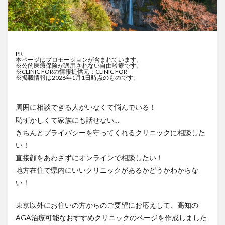
PR
本ページはプロモーションが含まれています。
※公的医療保険が適用されない自由診療です。
※CLINIC FORの情報提供元：CLINIC FOR
※掲載情報は2026年1月1日時点のものです。
周囲に相談できる人がいなくて悩んでいる！
恥ずかしくて家族にも話せない…
きちんとプライバシーを守ってくれるクリニックに相談した
い！
直接顔をあわさずにオンラインで相談したい！
地方在住で県内にいいクリニックがあるかどうかわからな
い！
東京以外にお住いの方からのご要望にお応えして、高知の
AGA治療可能なおすすめクリニックのページを作成しました