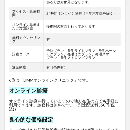
ある方は対象外となります。
アクセス・診療時
24時間オンライン診察（※年末年始を除く）
間
オンライン診療ま
提携院の対面も行っております
たは対面診療
無料カウンセリン
有
グ
予防プラン、発毛ライトプラン、発毛ベーシ
診療コース
ックプラン、発毛ミニプラン、発毛スマート
プラン、発毛ストロングプラン
返金制度
有（条件有）
6位は「DMMオンラインクリニック」です。
オンライン診療
オンライン診療を行っていますので地方在住の方でも手軽に
利用できます。診察料は無料です。（別途配送料550円(税
込)）
良心的な価格設定
リーズナブルな低価格設定で続けやすいお値段になっていま