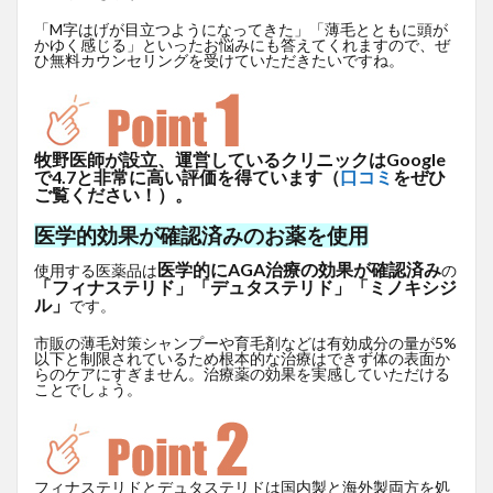
「M字はげが目立つようになってきた」「薄毛とともに頭が
かゆく感じる」といったお悩みにも答えてくれますので、ぜ
ひ無料カウンセリングを受けていただきたいですね。
牧野医師が設立、運営しているクリニックはGoogle
で4.7と非常に高い評価を得ています（
口コミ
をぜひ
ご覧ください！）。
医学的効果が確認済みのお薬を使用
医学的にAGA治療の効果が確認済み
使用する医薬品は
の
「フィナステリド」「デュタステリド」「ミノキシジ
ル」
です。
市販の薄毛対策シャンプーや育毛剤などは有効成分の量が5%
以下と制限されているため根本的な治療はできず体の表面か
らのケアにすぎません。治療薬の効果を実感していただける
ことでしょう。
フィナステリドとデュタステリドは国内製と海外製両方を処