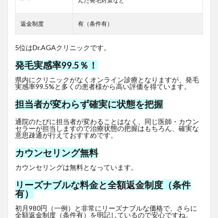
んだ発毛対策など
返金制度
有（条件有）
5位はDr.AGAクリニックです。
発毛実感率99.5％！
県内にクリニックがなくオンライン診療となりますが、発毛
実感率99.5%と多くの患者様から高い評価を得ています。
担当者が変わらず確実に状態を把握
通院のたびに担当者が変わることはなく、同じ医師・カウン
セラーが担当しますので治療状態の把握はもちろん、確実な
意思疎通が行えておすすめです。
カウンセリング無料
カウンセリングは無料となっています。
リーズナブルな料金と全額返金制度（条件
有）
初月980円（一例）と非常にリーズナブルな価格で、さらに
全額返金制度（条件有）を明記しているので安心ですね。