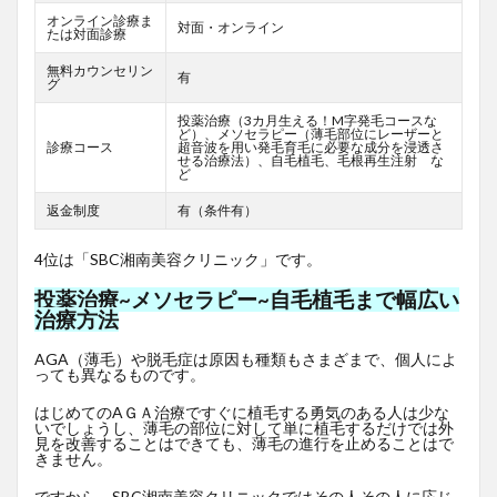
オンライン診療ま
対面・オンライン
たは対面診療
無料カウンセリン
有
グ
投薬治療（3カ月生える！M字発毛コースな
ど）、メソセラピー（薄毛部位にレーザーと
診療コース
超音波を用い発毛育毛に必要な成分を浸透さ
せる治療法）、自毛植毛、毛根再生注射 な
ど
返金制度
有（条件有）
4位は「SBC湘南美容クリニック」です。
投薬治療~メソセラピー~自毛植毛まで幅広い
治療方法
AGA（薄毛）や脱毛症は原因も種類もさまざまで、個人によ
っても異なるものです。
はじめてのAＧＡ治療ですぐに植毛する勇気のある人は少な
いでしょうし、薄毛の部位に対して単に植毛するだけでは外
見を改善することはできても、薄毛の進行を止めることはで
きません。
ですから、SBC湘南美容クリニックではその人その人に応じ