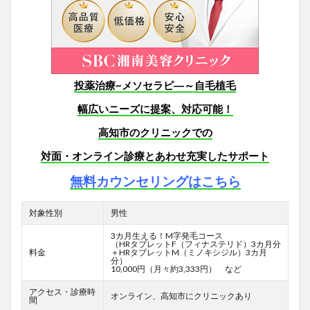
投薬治療~メソセラピ―～自毛植毛
幅広いニーズに提案、対応可能！
高知市のクリニックでの
対面・オンライン診療とあわせ充実したサポート
無料カウンセリングはこちら
対象性別
男性
3カ月生える！M字発毛コース
（HRタブレットF
（フィナステリド）3カ月分
料金
＋HRタブレットM（ミノキシジル）3カ月
分）
10,000円（月々約3,333円） など
アクセス・診療時
オンライン、高知市にクリニックあり
間