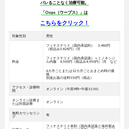
バレることなく治療可能。
「Oops（ウープス）」は
こちらをクリック！
対象性別
男性
フィナステリド（国内承認約） 3,480円
（税込み3,828円）/月
フィナステリド（国内承認薬）＋ミノキシジ
料金
ル内服 4,500円（税込み4,950円）/月 など
6カ月ごとまたは12カ月ごとおまとめ時の価
格
別途お薬の送料550円（税込）
アクセス・診療時
オンライン（午前9時~午後11:30）
間
オンライン診療ま
オンライン
たは対面診療
無料カウンセリン
有
グ
フィナステリド単剤（国内承認薬と海外製あ