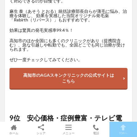
く対応できるのが自慢です。
麻生 泰（あそう とおる）統括診療部長自らが薄毛に悩み、治
療を体験し、 効果を実感した当院オリジナル発毛薬
「Rebirth（リバース）」もおすすめです。
効果は驚異の発毛実感率99.4％！
高知市のほか全国にも多くのクリニックがあり（提携院含
む）、急な引越しや転勤でも、全国どこでも同じ治療が受け
られます。
ぜひ一度チェックしてみてください。
高知市のAGAスキンクリニックの公式サイトは
こちら
9位 安心価格・症例豊富・テレビ電
話対応「AGAヘアクリニック」
ホーム
シェア
メニュー
電話
TOPへ