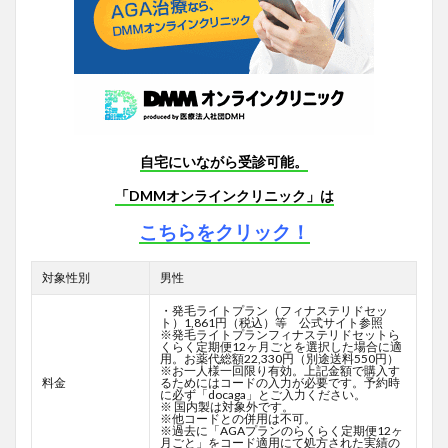
自宅にいながら受診可能。
「DMMオンラインクリニック」は
こちらをクリック！
対象性別
男性
・発毛ライトプラン（フィナステリドセッ
ト）1,861円（税込）等 公式サイト参照
※発毛ライトプランフィナステリドセットら
くらく定期便12ヶ月ごとを選択した場合に適
用。お薬代総額22,330円（別途送料550円）
※お一人様一回限り有効。上記金額で購入す
料金
るためにはコードの入力が必要です。予約時
に必ず「docaga」とご入力ください。
※ 国内製は対象外です。
※他コードとの併用は不可。
※過去に「AGAプランのらくらく定期便12ヶ
月ごと」をコード適用にて処方された実績の