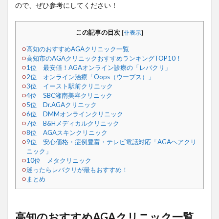
ので、ぜひ参考にしてください！
この記事の目次
[
非表示
]
高知のおすすめAGAクリニック一覧
高知市のAGAクリニックおすすめランキングTOP10！
1位 最安値！AGAオンライン診療の「レバクリ」
2位 オンライン治療「Oops（ウープス）」
3位 イースト駅前クリニック
4位 SBC湘南美容クリニック
5位 Dr.AGAクリニック
6位 DMMオンラインクリニック
7位 B&Hメディカルクリニック
8位 AGAスキンクリニック
9位 安心価格・症例豊富・テレビ電話対応「AGAヘアクリ
ニック」
10位 メタクリニック
迷ったらレバクリが最もおすすめ！
まとめ
高知のおすすめAGAクリニック一覧