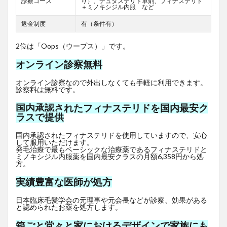
診療コース
り）、デュタステリド単剤、フィナステリド
＋ミノキシジル内服 など
返金制度
有（条件有）
2位は「Oops（ウープス）」です。
オンライン診察無料
オンライン診察なので外出しなくても手軽に利用できます。
診察料は無料です。
国内承認されたフィナステリドを国内最安ク
ラスで提供
国内承認されたフィナステリドを使用していますので、安心
して服用いただけます。
発毛治療で最もベーシックな治療薬であるフィナステリドと
ミノキシジル内服薬を国内最安クラスの月額6,358円から処
方。
実績豊富な医師が処方
日本臨床毛髪学会の元理事や元会長などが診察、効果がある
と認められたお薬を処方します。
箱ごと堂々と家におけるデザインで家族にも