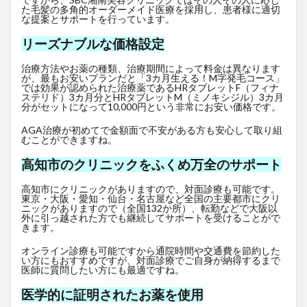
た毛髪の多角的オーダーメイド医療を採用し、患者様に適切
な提案とサポートを行っています。
リーズナブルな価格設定
治療方法やお薬の種類、治療期間によって料金は異なります
が、最もお安いプランだと「3カ月生える！M字発毛コース」
では効果が認められた治療薬であるHRタブレットF
（フィナ
ステリド）3カ月分とHRタブレットM（ミノキシジル）3カ月
分がセットになって10,000円という非常にお安い価格です。
AGA治療が初めてで金額面で不安がある方も安心して取り組
むことができますね。
高知市のクリニックをふくめ万全のサポート
高知市にクリニックがありますので、対面診療も可能です。
東京・大阪・愛知・仙台・名古屋など全国の主要都市にクリ
ニックがありますので（全国132か所）、転勤などで大阪以
外に引っ越された方でも継続してサポートを受けることがで
きます。
オンライン診療も可能ですから通院時間や交通費を節約した
い方にもおすすめですが、対面診療でご自身が納得するまで
医師に質問したい方にも最適ですね。
医学的に証明されたお薬を使用