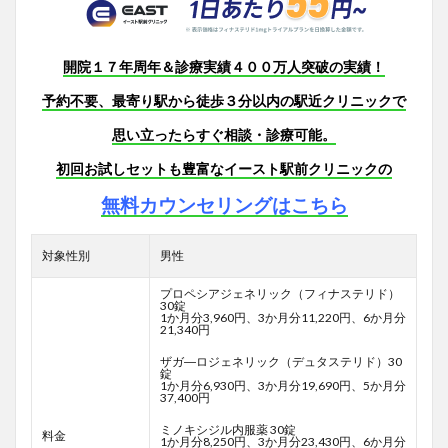
開院１７年周年＆診療実績４００万人突破の実績！
予約不要、最寄り駅から徒歩３分以内の駅近クリニックで
思い立ったらすぐ相談・診療可能。
初回お試しセットも豊富なイースト駅前クリニックの
無料カウンセリングはこちら
対象性別
男性
プロペシアジェネリック（フィナステリド）
30錠
1か月分3,960円、3か月分11,220円、6か月分
21,340円
ザガ―ロジェネリック（デュタステリド）30
錠
1か月分6,930円、3か月分19,690円、5か月分
37,400円
ミノキシジル内服薬 30錠
料金
1か月分8,250円、3か月分23,430円、6か月分