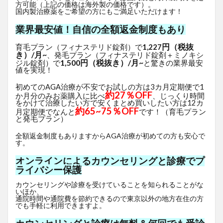
方可能（上記の価格は海外製の価格です）。
国内製治療薬をご希望の方にもご満足いただけます！
業界最安値！自信の全額返金制度もあり
円（税抜
育毛プラン（フィナステリド錠剤）で
1,227
き）/月~
、発毛プラン（フィナステリド錠剤＋ミノキシ
1,500円（税抜き）/月~
ジル錠剤）で
と驚きの業界最安
値を実現！
初めてのAGA治療が不安でお試しの方は3カ月定期便で1
約27％OFF
か月分のみお薬購入に比べ
、じっくり時間
をかけて治療したい方で安くまとめ買いしたい方は12カ
約65~75％OFF
月定期便でなんと
です！（育毛プラン
と発毛プラン）
全額返金制度もありますからAGA治療が初めての方も安心で
す。
オンラインによるカウンセリングと診療でプ
ライバシー保護
カウンセリングや診療を受けていることを知られることがな
いほか、
通院時間や通院費を節約できるので東京以外の地方在住の方
でも手軽に利用できますよ。