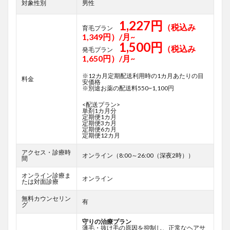
対象性別
男性
1,227円
（税込み
育毛プラン
1,349円）/月~
1,500円
（税込み
発毛プラン
1,650円）/月~
※12カ月定期配送利用時の1カ月あたりの目
料金
安価格
※別途お薬の配送料550~1,100円
<配送プラン>
単剤1カ月分
定期便1カ月
定期便3カ月
定期便6カ月
定期便12カ月
アクセス・診療時
オンライン（8:00～26:00（深夜2時））
間
オンライン診療ま
オンライン
たは対面診療
無料カウンセリン
有
グ
守りの治療プラン
薄毛・抜け毛の原因を抑制し、正常なヘアサ