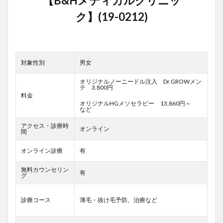
対象性別
男女
オリジナルノーニードル注入 Dr.GROWメン
テ 3,800円
料金
オリジナルHGメソセラピー 13,860円～
など
アクセス・診療時
オンライン
間
オンライン診療
有
無料カウンセリン
有
グ
診療コース
薄毛・抜け毛予防、治療など