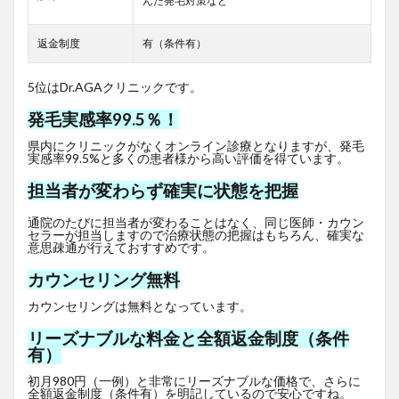
んだ発毛対策など
返金制度
有（条件有）
5位はDr.AGAクリニックです。
発毛実感率99.5％！
県内にクリニックがなくオンライン診療となりますが、発毛
実感率99.5%と多くの患者様から高い評価を得ています。
担当者が変わらず確実に状態を把握
通院のたびに担当者が変わることはなく、同じ医師・カウン
セラーが担当しますので治療状態の把握はもちろん、確実な
意思疎通が行えておすすめです。
カウンセリング無料
カウンセリングは無料となっています。
リーズナブルな料金と全額返金制度（条件
有）
初月980円（一例）と非常にリーズナブルな価格で、さらに
全額返金制度（条件有）を明記しているので安心ですね。