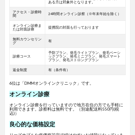
ある方は対象外となります。
アクセス・診療時
24時間オンライン診察（※年末年始を除く）
間
オンライン診療ま
提携院の対面も行っております
たは対面診療
無料カウンセリン
有
グ
予防プラン、発毛ライトプラン、発毛ベーシ
診療コース
ックプラン、発毛ミニプラン、発毛スマート
プラン、発毛ストロングプラン
返金制度
有（条件有）
6位は「DMMオンラインクリニック」です。
オンライン診療
オンライン診療を行っていますので地方在住の方でも手軽に
利用できます。診察料は無料です。（別途配送料550円(税
込)）
良心的な価格設定
リーズナブルな低価格設定で続けやすいお値段になっていま