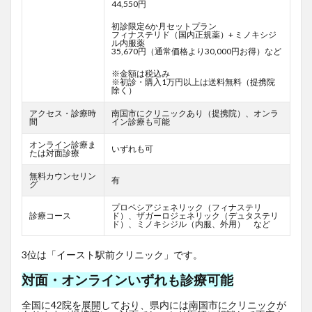
44,550円
初診限定6か月セットプラン
フィナステリド（国内正規薬）+ ミノキシジ
ル内服薬
35,670円（通常価格より30,000円お得）など
※金額は税込み
※初診・購入1万円以上は送料無料（提携院
除く）
アクセス・診療時
南国市にクリニックあり（提携院）、オンラ
間
イン診療も可能
オンライン診療ま
いずれも可
たは対面診療
無料カウンセリン
有
グ
プロペシアジェネリック（フィナステリ
診療コース
ド）、ザガーロジェネリック（デュタステリ
ド）、ミノキシジル（内服、外用） など
3位は「イースト駅前クリニック」です。
対面・オンラインいずれも診療可能
全国に42院を展開しており、県内には南国市にクリニックが