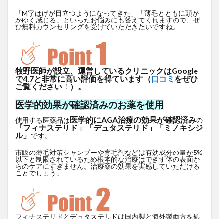
「M字はげが目立つようになってきた」「薄毛とともに頭が
かゆく感じる」といったお悩みにも答えてくれますので、ぜ
ひ無料カウンセリングを受けていただきたいですね。
牧野医師が設立、運営しているクリニックはGoogle
で4.7と非常に高い評価を得ています（
口コミ
をぜひ
ご覧ください！）。
医学的効果が確認済みのお薬を使用
医学的にAGA治療の効果が確認済み
使用する医薬品は
の
「フィナステリド」「デュタステリド」「ミノキシジ
ル」
です。
市販の薄毛対策シャンプーや育毛剤などは有効成分の量が5%
以下と制限されているため根本的な治療はできず体の表面か
らのケアにすぎません。治療薬の効果を実感していただける
ことでしょう。
フィナステリドとデュタステリドは国内製と海外製両方を処