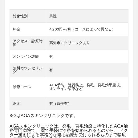
対象性別
男性
料金
4,200円～/月（コースによって異なる）
アクセス・診療時
高知市にクリニックあり
間
オンライン診療
有
無料カウンセリン
有
グ
AGA予防・進行防止、発毛、発毛効果重視、
診療コース
オンライン診療など
返金
有（条件有）
8位はAGAスキンクリニックです。
AGAスキンクリニックは、発毛・育毛治療に特化したAGA治
療専門病院で、 薬で手軽に治療を始められるものから、 ドク
ター施術による本格的な発毛治療が受けられるものまで幅広