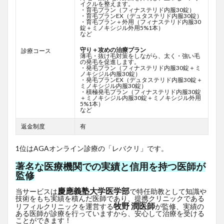
イクルを整えます。
・育毛プラン（フィナステリド内服30錠）
・育毛プランEX（デュタステリド内服30錠）
・育毛プラン＋外用（フィナステリド内服30
錠＋ミノキシジル外用5%1本）
など
守り＋攻めの治療プラン
診療コース
薄毛・抜け毛対策をしながら、太く・強い毛
の発毛を促進します。
・発毛プラン（フィナステリド内服30錠＋ミ
ノキシジル内服30錠）
・発毛プランEX（デュタステリド内服30錠＋
ミノキシジル内服30錠）
・積極発毛プラン（フィナステリド内服30錠
＋ミノキシジル内服30錠＋ミノキシジル外用
5%1本）
など
返金制度
有
1位はAGAオンライン診療の「レバクリ」です。
著名な医療機関での実績と信用を持つ医師が
監修
慶應義塾大学医学部
当サービスは
で特任助教として知識や
技術をもち実績を積んだ医師であり、提携クリニックである
牧野 潤医師
リフィルクリニックを運営する
が監修、実績の
ある医師が診療を行っていますから、安心して治療を受ける
ことができます！