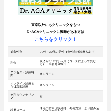
東京以外にもクリニックをもつ
Dr.AGAクリニックに興味がある方は
こちらをクリック！
対象性別
20代～30代の男性（女性向け診療もあり）
税込み3,190円～/月（コースによって異な
料金
る） ※初月980円
アクセス・診療時
オンライン
間
オンライン診療ま
オンライン
たは対面診療
無料カウンセリン
有
グ
薄毛予防＆現状維持、発毛対策、より踏み込
診療コース