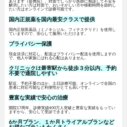
あります（提携院）。対面でしっかり医師に相談して不安を
解消したい方は対面で、おいそがしい方や移動時間を節約し
たい方はオンラインで診療可能です。
国内正規薬を国内最安クラスで提供
国内正規医薬品（ミノキシジル、フィナステリド）を使用し
ていますので、安心して服用いただけます。
プライバシー保護
現金決済に対応し、配送はプライバシー配送を使用しますの
で、他人や家族にばれる心配はありません。
クリニックは最寄駅から徒歩３分以内、予約
不要で通院しやすい
駅近、予約不要のほか、土日診療可能、オンラインで全国の
患者に対応可能など利便性がとても高いです。
豊富な実績で安心の治療
開院17周年、診療実績400万人突破と豊富な実績をもってい
ますから、安心して受診できます。
6か月プラン、１か月トライアルプランなど