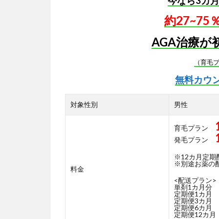
今なら3カ
約27~7
AGA治療が
（育毛
無料カウ
対象性別
男性
育毛プラン
発毛プラン
※12カ月定
※別途お薬の配送
料金
<配送プラン>
単剤1カ月分
定期便1カ月
定期便3カ月
定期便6カ月
定期便12カ月