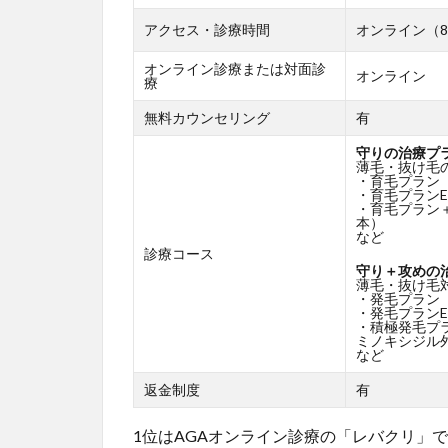
アクセス・診療時間
オンライン（8:
オンライン診療または対面診
オンライン
療
無料カウンセリング
有
守りの治療プ
薄毛・抜け毛
・育毛プラン
・育毛プランE
・育毛プラン
本）
など
診療コース
守り＋攻めの
薄毛・抜け毛
・発毛プラン
・発毛プランE
・積極発毛プ
ミノキシジル外
など
返金制度
有
1位はAGAオンライン診療の「レバクリ」