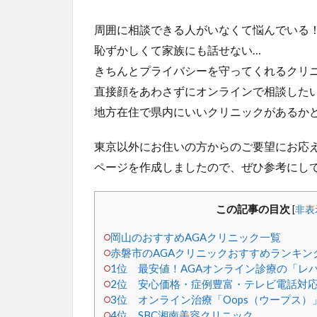
周囲に相談できる人がいなくて悩んでいる
恥ずかしくて家族にも話せない…
きちんとプライバシーを守ってくれるクリ
直接顔をあわさずにオンラインで相談した
地方在住で県内にいいクリニックがあるか
東京以外にお住いの方からのご要望にお応え
ページを作成しましたので、ぜひ参考にし
この記事の目次
[
非表
岡山のおすすめAGAクリニック一覧
赤磐市のAGAクリニックおすすめランキング
1位 最安値！AGAオンライン診療の「レ
2位 安心価格・症例豊富・テレビ電話対応
3位 オンライン治療「Oops（ウープス）
4位 SBC湘南美容クリニック