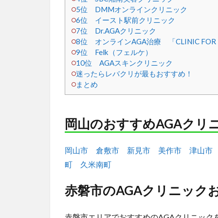
5位 DMMオンラインクリニック
6位 イースト駅前クリニック
7位 Dr.AGAクリニック
8位 オンラインAGA治療 「CLINIC F
9位 Felk（フェルケ）
10位 AGAスキンクリニック
迷ったらレバクリが最もおすすめ！
まとめ
岡山のおすすめAGAクリ
岡山市
倉敷市
新見市
美作市
津山市
町
久米南町
赤磐市のAGAクリニックお
赤磐市エリアでおすすめのAGAクリニック