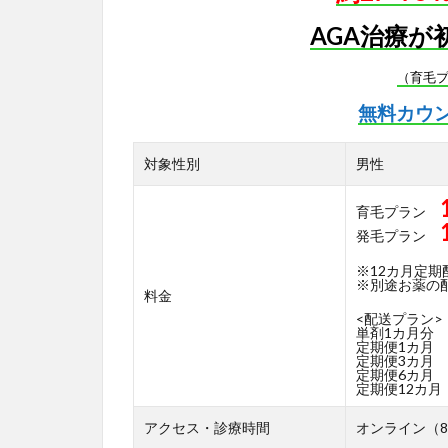
AGA治療が
（育毛
無料カウ
対象性別
男性
育毛プラン
発毛プラン
※12カ月定
※別途お薬の配送
料金
<配送プラン>
単剤1カ月分
定期便1カ月
定期便3カ月
定期便6カ月
定期便12カ月
アクセス・診療時間
オンライン（8: