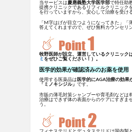
当サービスは
慶應義塾大学医学部
で特任助
提携クリニックであるリフィルクリニック
を行っていますから、安心して治療を受け
「M字はげが目立つようになってきた」「
答えてくれますので、ぜひ無料カウンセリ
牧野医師が設立、運営しているクリニックはG
ミ
をぜひご覧ください！）。
医学的効果が確認済みのお薬を使用
使用する医薬品は
医学的にAGA治療の効果
「ミノキシジル」
です。
市販の薄毛対策シャンプーや育毛剤などは
治療はできず体の表面からのケアにすぎま
う。
フィナステリドとデュタステリドは国内製