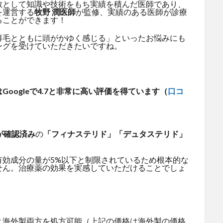
教として知識や技術をもち実績を積んだ医師であり、
を運営する
牧野 潤医師
が監修、実績のある医師が診療
ることができます！
薄毛とともに頭がかゆく感じる」といったお悩みにも
ングを受けていただきたいですね。
oogleで4.7と非常に高い評価を得ています（
口コ
が確認済み
の
「フィナステリド」「デュタステリド」
有効成分の量が5%以下と制限されているため根本的な
せん。治療薬の効果を実感していただけることでしょ
と海外製両方を処方可能（上記の価格は海外製の価格