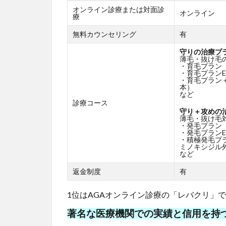
オンライン診療または対面診
オンライン
療
無料カウンセリング
有
守りの治療プ
薄毛・抜け毛
・育毛プラン
・育毛プランE
・育毛プラン
本）
など
診療コース
守り＋攻めの
薄毛・抜け毛
・発毛プラン
・発毛プランE
・積極発毛プ
ミノキシジル外
など
返金制度
有
1位はAGAオンライン診療の「レバクリ」
著名な医療機関での実績と信用を持