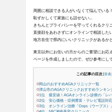
周囲に相談できる人がいなくて悩んでいる
恥ずかしくて家族にも話せない…
きちんとプライバシーを守ってくれるクリ
直接顔をあわさずにオンラインで相談した
地方在住で県内にいいクリニックがあるか
東京以外にお住いの方からのご要望にお応え
ページを作成しましたので、ぜひ参考にし
この記事の目次
[
非表
岡山のおすすめAGAクリニック一覧
津山市のAGAクリニックおすすめランキング
1位 最安値！AGAオンライン診療の「レ
2位 安心価格・症例豊富・テレビ電話対応
3位 オンライン治療「Oops（ウープス）
4位 SBC湘南美容クリニック