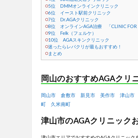
5位 DMMオンラインクリニック
6位 イースト駅前クリニック
7位 Dr.AGAクリニック
8位 オンラインAGA治療 「CLINIC F
9位 Felk（フェルケ）
10位 AGAスキンクリニック
迷ったらレバクリが最もおすすめ！
まとめ
岡山のおすすめAGAクリ
岡山市
倉敷市
新見市
美作市
津山市
町
久米南町
津山市のAGAクリニックお
津山市エリアでおすすめのAGAクリニック