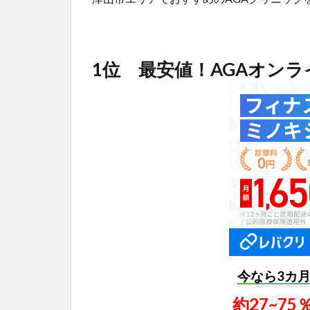
1位 最安値！AGAオン
今なら3カ
約27~7