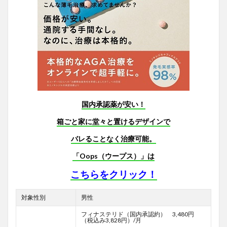
国内承認薬が安い！
箱ごと家に堂々と置けるデザインで
バレることなく治療可能。
「Oops（ウープス）」は
こちらをクリック！
対象性別
男性
フィナステリド（国内承認約） 3,480円
（税込み3,828円）/月