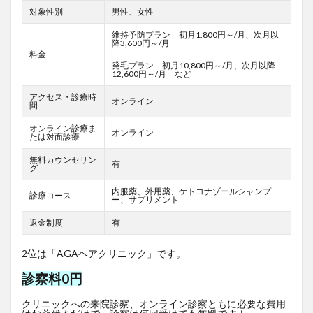
対象性別
男性、女性
維持予防プラン 初月1,800円～/月、次月以
降3,600円～/月
料金
発毛プラン 初月10,800円～/月、次月以降
12,600円～/月 など
アクセス・診療時
オンライン
間
オンライン診療ま
オンライン
たは対面診療
無料カウンセリン
有
グ
内服薬、外用薬、ケトコナゾールシャンプ
診療コース
ー、サプリメント
返金制度
有
2位は「AGAヘアクリニック」です。
診察料0円
クリニックへの来院診察、オンライン診察ともに必要な費用