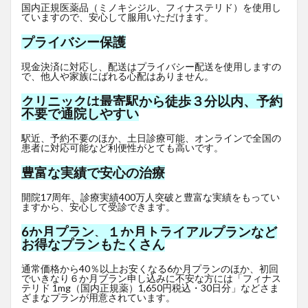
国内正規医薬品（ミノキシジル、フィナステリド）を使用し
ていますので、安心して服用いただけます。
プライバシー保護
現金決済に対応し、配送はプライバシー配送を使用しますの
で、他人や家族にばれる心配はありません。
クリニックは最寄駅から徒歩３分以内、予約
不要で通院しやすい
駅近、予約不要のほか、土日診療可能、オンラインで全国の
患者に対応可能など利便性がとても高いです。
豊富な実績で安心の治療
開院17周年、診療実績400万人突破と豊富な実績をもってい
ますから、安心して受診できます。
6か月プラン、１か月トライアルプランなど
お得なプランもたくさん
通常価格から40％以上お安くなる6か月プランのほか、初回
でいきなり６か月ブラン申し込みに不安な方には「フィナス
テリド 1mg（国内正規薬）1,650
円
税込・30日分」などさま
ざまなプランが用意されています。