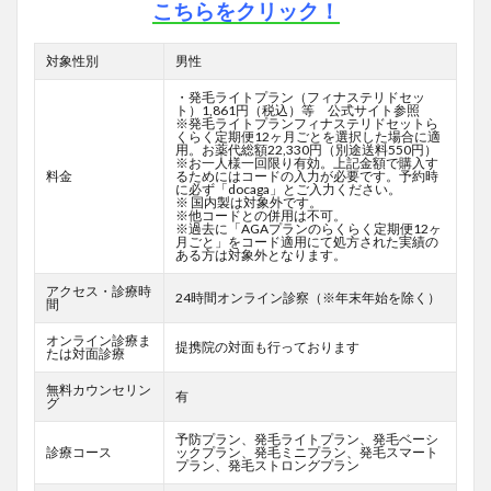
こちらをクリック！
対象性別
男性
・発毛ライトプラン（フィナステリドセッ
ト）1,861円（税込）等 公式サイト参照
※発毛ライトプランフィナステリドセットら
くらく定期便12ヶ月ごとを選択した場合に適
用。お薬代総額22,330円（別途送料550円）
※お一人様一回限り有効。上記金額で購入す
料金
るためにはコードの入力が必要です。予約時
に必ず「docaga」とご入力ください。
※ 国内製は対象外です。
※他コードとの併用は不可。
※過去に「AGAプランのらくらく定期便12ヶ
月ごと」をコード適用にて処方された実績の
ある方は対象外となります。
アクセス・診療時
24時間オンライン診察（※年末年始を除く）
間
オンライン診療ま
提携院の対面も行っております
たは対面診療
無料カウンセリン
有
グ
予防プラン、発毛ライトプラン、発毛ベーシ
診療コース
ックプラン、発毛ミニプラン、発毛スマート
プラン、発毛ストロングプラン