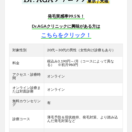
発毛実感率99.5％！
Dr.AGAクリニックに興味がある方は
こちらをクリック！
対象性別
20代～30代の男性（女性向け診療もあり）
税込み3,190円～/月（コースによって異な
料金
る） ※初月980円
アクセス・診療時
オンライン
間
オンライン診療ま
オンライン
たは対面診療
無料カウンセリン
有
グ
薄毛予防＆現状維持、発毛対策、より踏み込
診療コース
んだ発毛対策など