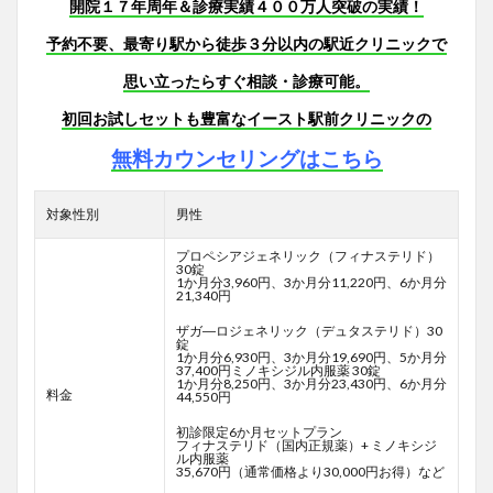
開院１７年周年＆診療実績４００万人突破の実績！
予約不要、最寄り駅から徒歩３分以内の駅近クリニックで
思い立ったらすぐ相談・診療可能。
初回お試しセットも豊富なイースト駅前クリニックの
無料カウンセリングはこちら
対象性別
男性
プロペシアジェネリック（フィナステリド）
30錠
1か月分3,960円、3か月分11,220円、6か月分
21,340円
ザガ―ロジェネリック（デュタステリド）30
錠
1か月分6,930円、3か月分19,690円、5か月分
37,400円ミノキシジル内服薬 30錠
1か月分8,250円、3か月分23,430円、6か月分
料金
44,550円
初診限定6か月セットプラン
フィナステリド（国内正規薬）+ ミノキシジ
ル内服薬
35,670円（通常価格より30,000円お得）など