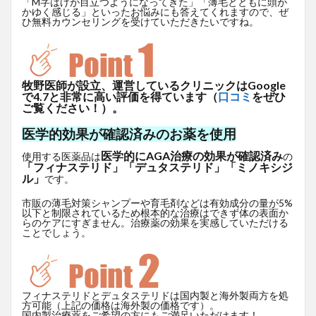
「M字はげが目立つようになってきた」「薄毛とともに頭が
かゆく感じる」といったお悩みにも答えてくれますので、ぜ
ひ無料カウンセリングを受けていただきたいですね。
牧野医師が設立、運営しているクリニックはGoogle
で4.7と非常に高い評価を得ています（
口コミ
をぜひ
ご覧ください！）。
医学的効果が確認済みのお薬を使用
医学的にAGA治療の効果が確認済み
使用する医薬品は
の
「フィナステリド」「デュタステリド」「ミノキシジ
ル」
です。
市販の薄毛対策シャンプーや育毛剤などは有効成分の量が5%
以下と制限されているため根本的な治療はできず体の表面か
らのケアにすぎません。治療薬の効果を実感していただける
ことでしょう。
フィナステリドとデュタステリドは国内製と海外製両方を処
方可能（上記の価格は海外製の価格です）。
国内製治療薬をご希望の方にもご満足いただけます！