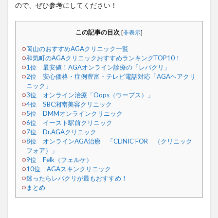
ので、ぜひ参考にしてください！
この記事の目次
[
非表示
]
岡山のおすすめAGAクリニック一覧
和気町のAGAクリニックおすすめランキングTOP10！
1位 最安値！AGAオンライン診療の「レバクリ」
2位 安心価格・症例豊富・テレビ電話対応「AGAヘアクリ
ニック」
3位 オンライン治療「Oops（ウープス）」
4位 SBC湘南美容クリニック
5位 DMMオンラインクリニック
6位 イースト駅前クリニック
7位 Dr.AGAクリニック
8位 オンラインAGA治療 「CLINIC FOR （クリニック
フォア）」
9位 Felk（フェルケ）
10位 AGAスキンクリニック
迷ったらレバクリが最もおすすめ！
まとめ