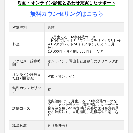
対面・オンライン診療とあわせ充実したサポート
無料カウンセリングはこちら
対象性別
男性
3カ月生える！M字発毛コース
（HRタブレットF
（フィナステリド）3カ月分
料金
＋HRタブレットM（ミノキシジル）3カ月
分）
10,000円（月々約3,333円） など
アクセス・診療時
オンライン、岡山市と倉敷市にクリニックあ
間
り
オンライン診療ま
対面・オンライン
たは対面診療
無料カウンセリン
有
グ
投薬治療（3カ月生える！M字発毛コースな
ど）、メソセラピー（薄毛部位にレーザーと
診療コース
超音波を用い発毛育毛に必要な成分を浸透さ
せる治療法）、自毛植毛、毛根再生注射 な
ど
返金制度
有（条件有）