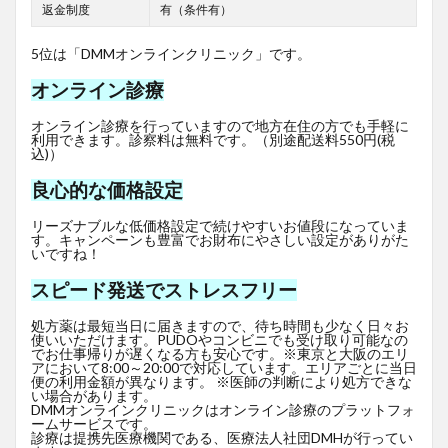
返金制度
有（条件有）
5位は「DMMオンラインクリニック」です。
オンライン診療
オンライン診療を行っていますので地方在住の方でも手軽に
利用できます。診察料は無料です。（別途配送料550円(税
込)）
良心的な価格設定
リーズナブルな低価格設定で続けやすいお値段になっていま
す。キャンペーンも豊富でお財布にやさしい設定がありがた
いですね！
スピード発送でストレスフリー
処方薬は最短当日に届きますので、待ち時間も少なく日々お
使いいただけます。PUDOやコンビニでも受け取り可能なの
でお仕事帰りが遅くなる方も安心です。※東京と大阪のエリ
アにおいて8:00～20:00で対応しています。エリアごとに当日
便の利用金額が異なります。 ※医師の判断により処方できな
い場合があります。
DMMオンラインクリニックはオンライン診療のプラットフォ
ームサービスです。
診療は提携先医療機関である、医療法人社団DMHが行ってい