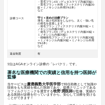
・育毛プランEX（デュタステリド内服30錠）
・育毛プラン＋外用（フィナステリド内服30
錠＋ミノキシジル外用5%1本）
など
守り＋攻めの治療プラン
診療コース
薄毛・抜け毛対策をしながら、太く・強い毛
の発毛を促進します。
・発毛プラン（フィナステリド内服30錠＋ミ
ノキシジル内服30錠）
・発毛プランEX（デュタステリド内服30錠＋
ミノキシジル内服30錠）
・積極発毛プラン（フィナステリド内服30錠
＋ミノキシジル内服30錠＋ミノキシジル外用
5%1本）
など
返金制度
有
1位はAGAオンライン診療の「レバクリ」です。
著名な医療機関での実績と信用を持つ医師が
監修
慶應義塾大学医学部
当サービスは
で特任助教として知識や
技術をもち実績を積んだ医師であり、提携クリニックである
牧野 潤医師
リフィルクリニックを運営する
が監修、実績の
ある医師が診療を行っていますから、安心して治療を受ける
ことができます！