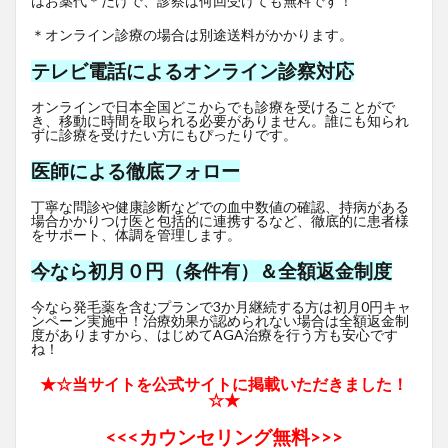
はお薬代＊だけで、診察は何回受けても無料です！
＊オンライン診療の場合は別途送料がかかります。
テレビ電話によるオンライン診察対応
オンラインで日本全国どこからでも診療を受けることがで
き、移動に時間を取られる必要がありません。誰にも知られ
ずに診療を受けたい方にもぴったりです。
医師による徹底フォロー
丁寧な問診や健康診断などでの血中数値の確認、持病がある
場合かかりつけ医と包括的に連携するなど、徹底的に患者様
をサポート、体調を管理します。
今なら初月０円（条件有）＆全額返金制度
今なら発毛薬を含むプランで3か月継続する方は初月0円キャ
ンペーン実施中！治療効果が認められない場合は全額返金制
度がありますから、はじめてAGA治療を行う方も安心です
ね！
★☆当サイトを公式サイトに掲載いただきました！
☆★
<<<
カウンセリング無料>>>