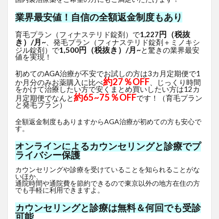
業界最安値！自信の全額返金制度もあり
円（税抜
育毛プラン（フィナステリド錠剤）で
1,227
き）/月~
、発毛プラン（フィナステリド錠剤＋ミノキシ
1,500円（税抜き）/月~
ジル錠剤）で
と驚きの業界最安
値を実現！
初めてのAGA治療が不安でお試しの方は3カ月定期便で1
約27％OFF
か月分のみお薬購入に比べ
、じっくり時間
をかけて治療したい方で安くまとめ買いしたい方は12カ
約65~75％OFF
月定期便でなんと
です！（育毛プラン
と発毛プラン）
全額返金制度もありますからAGA治療が初めての方も安心で
す。
オンラインによるカウンセリングと診療でプ
ライバシー保護
カウンセリングや診療を受けていることを知られることがな
いほか、
通院時間や通院費を節約できるので東京以外の地方在住の方
でも手軽に利用できますよ。
カウンセリングと診療は無料＆何回でも受診
可能