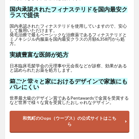
国内承認されたフィナステリドを国内最安ク
ラスで提供
国内承認されたフィナステリドを使用していますので、安心
して服用いただけます。
発毛治療で最もベーシックな治療薬であるフィナステリドと
ミノキシジル内服薬を国内最安クラスの月額6,358円から処
方。
実績豊富な医師が処方
日本臨床毛髪学会の元理事や元会長などが診察、効果がある
と認められたお薬を処方します。
箱ごと堂々と家におけるデザインで家族にも
バレにくい
世界最大級のデザイン賞であるPentawardsで金賞を受賞する
など世界で様々な賞を受賞したおしゃれなデザイン。
和気町のOops（ウープス）の公式サイトはこち
ら