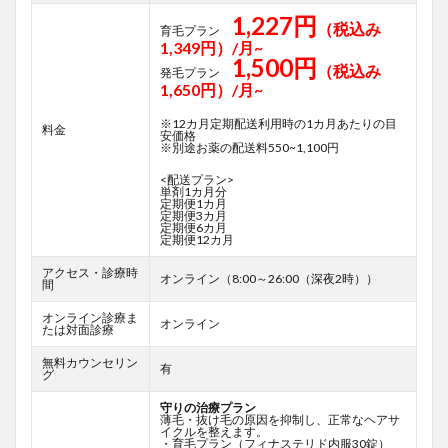
1,227円
（税込み
育毛プラン
1,349円）/月~
1,500円
（税込み
発毛プラン
1,650円）/月~
※12カ月定期配送利用時の1カ月あたりの目
料金
安価格
※別途お薬の配送料550~1,100円
<配送プラン>
単剤1カ月分
定期便1カ月
定期便3カ月
定期便6カ月
定期便12カ月
アクセス・診療時
オンライン（8:00～26:00（深夜2時））
間
オンライン診療ま
オンライン
たは対面診療
無料カウンセリン
有
グ
守りの治療プラン
薄毛・抜け毛の原因を抑制し、正常なヘアサ
イクルを整えます。
・育毛プラン（フィナステリド内服30錠）