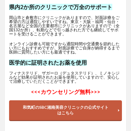
県内2か所のクリニックで万全のサポート
岡山市と倉敷市にクリニックがありますので、対面診療をご
希望の方は通院しやすいですね。東京・大阪・福岡・仙台・
名古屋など全国の主要都市にクリニックがありますので（全
国132か所）、転勤などで引っ越された方でも継続してサポ
ートを受けることができます。
オンライン診療も可能ですから通院時間や交通費を節約した
い方にもおすすめですが、対面診療でご自身が納得するまで
医師に質問したい方にも最適ですね。
医学的に証明されたお薬を使用
フィナステリド、ザガーロ（デュタステリド）、ミノキシジ
ルなど効果が証明されたお薬を使用していますので、安心し
て治療していただくことができます。
<<<
カウンセリング無料>>>
和気町のSBC湘南美容クリニックの公式サイト
はこちら