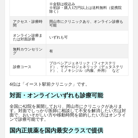
※金額は税込み
※初診・購入1万円以上は送料無料（提携院
除く）
アクセス・診療時
岡山市にクリニックあり、オンライン診療も
間
可能
オンライン診療ま
いずれも可
たは対面診療
無料カウンセリン
有
グ
プロペシアジェネリック（フィナステリ
診療コース
ド）、ザガーロジェネリック（デュタステリ
ド）、ミノキシジル（内服、外用） など
6位は「イースト駅前クリニック」です。
対面・オンラインいずれも診療可能
全国に42院を展開しており、岡山市にクリニックがありま
す。対面でしっかり医師に相談して不安を解消したい方は対
面で、おいそがしい方や移動時間を節約したい方はオンライ
ンで診療可能です。
国内正規薬を国内最安クラスで提供