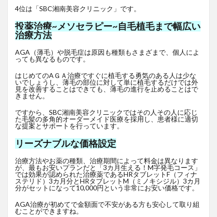
4位は「SBC湘南美容クリニック」です。
投薬治療~メソセラピー~自毛植毛まで幅広い
治療方法
AGA（薄毛）や脱毛症は原因も種類もさまざまで、個人によ
っても異なるものです。
はじめてのAＧＡ治療ですぐに植毛する勇気のある人は少な
いでしょうし、薄毛の部位に対して単に植毛するだけでは外
見を改善することはできても、薄毛の進行を止めることはで
きません。
ですから、SBC湘南美容クリニックではその人その人に応じ
た毛髪の多角的オーダーメイド医療を採用し、患者様に適切
な提案とサポートを行っています。
リーズナブルな価格設定
治療方法やお薬の種類、治療期間によって料金は異なります
が、最もお安いプランだと「3カ月生える！M字発毛コース」
では効果が認められた治療薬であるHRタブレットF
（フィナ
ステリド）3カ月分とHRタブレットM（ミノキシジル）3カ月
分がセットになって10,000円という非常にお安い価格です。
AGA治療が初めてで金額面で不安がある方も安心して取り組
むことができますね。