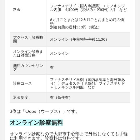
フィナステリド（国内承認薬）＋ミノキシジ
料金
ル内服 4,500円（税込み4,950円）/月 など
6カ月ごとまたは12カ月ごとおまとめ時の価
格
別途お薬の送料550円（税込）
アクセス・診療時
オンライン（午前9時~午後11:30）
間
オンライン診療ま
オンライン
たは対面診療
無料カウンセリン
有
グ
フィナステリド単剤（国内承認薬と海外製あ
診療コース
り）、デュタステリド単剤、フィナステリド
＋ミノキシジル内服 など
返金制度
有（条件有）
3位は「Oops（ウープス）」です。
オンライン診察無料
オンライン診察なので大都市中心部まで外出しなくても手軽
に利用できます。診察料は無料です。