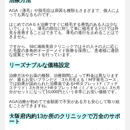
治療方法
AGA（薄毛）や脱毛症は原因も種類もさまざまで、個人によ
っても異なるものです。
はじめてのAＧＡ治療ですぐに植毛する勇気のある人は少な
いでしょうし、薄毛の部位に対して単に植毛するだけでは外
見を改善することはできても、薄毛の進行を止めることはで
きません。
ですから、SBC湘南美容クリニックではその人その人に応じ
た毛髪の多角的オーダーメイド医療を採用し、患者様に適切
な提案とサポートを行っています。
リーズナブルな価格設定
治療方法やお薬の種類、治療期間によって料金は異なります
が、最もお安いプランだと「3カ月生える！M字発毛コース」
では効果が認められた治療薬であるHRタブレットF
（フィナ
ステリド）3カ月分とHRタブレットM（ミノキシジル）3カ月
分がセットになって10,000円という非常にお安い価格です。
AGA治療が初めてで金額面で不安がある方も安心して取り組
むことができますね。
大阪府内約13か所のクリニックで万全のサポ
ート