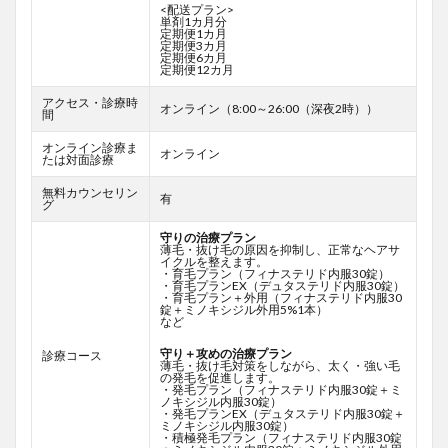
<配送プラン>
単剤1カ月分
定期便1カ月
定期便3カ月
定期便6カ月
定期便12カ月
アクセス・診療時
オンライン（8:00～26:00（深夜2時））
間
オンライン診療ま
オンライン
たは対面診療
無料カウンセリン
有
グ
守りの治療プラン
薄毛・抜け毛の原因を抑制し、正常なヘアサ
イクルを整えます。
・育毛プラン（フィナステリド内服30錠）
・育毛プランEX（デュタステリド内服30錠）
・育毛プラン＋外用（フィナステリド内服30
錠＋ミノキシジル外用5%1本）
など
守り＋攻めの治療プラン
診療コース
薄毛・抜け毛対策をしながら、太く・強い毛
の発毛を促進します。
・発毛プラン（フィナステリド内服30錠＋ミ
ノキシジル内服30錠）
・発毛プランEX（デュタステリド内服30錠＋
ミノキシジル内服30錠）
・積極発毛プラン（フィナステリド内服30錠