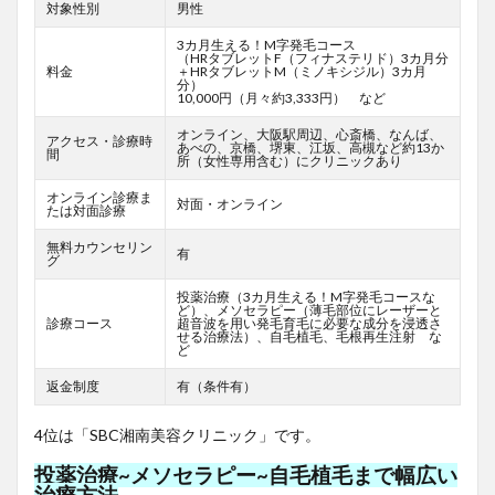
対象性別
男性
3カ月生える！M字発毛コース
（HRタブレットF
（フィナステリド）3カ月分
料金
＋HRタブレットM（ミノキシジル）3カ月
分）
10,000円（月々約3,333円） など
オンライン、大阪駅周辺、心斎橋、なんば、
アクセス・診療時
あべの、京橋、堺東、江坂、高槻など約13か
間
所（女性専用含む）にクリニックあり
オンライン診療ま
対面・オンライン
たは対面診療
無料カウンセリン
有
グ
投薬治療（3カ月生える！M字発毛コースな
ど）、メソセラピー（薄毛部位にレーザーと
診療コース
超音波を用い発毛育毛に必要な成分を浸透さ
せる治療法）、自毛植毛、毛根再生注射 な
ど
返金制度
有（条件有）
4位は「SBC湘南美容クリニック」です。
投薬治療~メソセラピー~自毛植毛まで幅広い