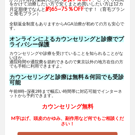
をかけて治療したい方で安くまとめ買いしたい方は12カ
約65~75％OFF
月定期便でなんと
です！（育毛プラン
と発毛プラン）
全額返金制度もありますからAGA治療が初めての方も安心で
す。
オンラインによるカウンセリングと診療でプ
ライバシー保護
カウンセリングや診療を受けていることを知られることがな
いほか、
通院時間や通院費を節約できるので東京以外の地方在住の方
でも手軽に利用できますよ。
カウンセリングと診療は無料＆何回でも受診
可能
午前8時~深夜2時まで幅広い時間帯に対応可能でインターネ
ットから予約できます。
カウンセリング無料
M字はげ、頭皮のかゆみ、副作用など何でもご相談くだ
さい！