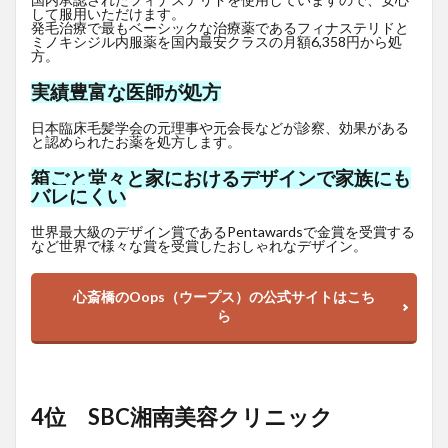
して服用いただけます。
発毛治療で最もベーシックな治療薬であるフィナステリドと
ミノキシジル内服薬を国内最安クラスの月額6,358円から処
方。
実績豊富な医師が処方
日本臨床毛髪学会の元理事や元会長などが診察、効果がある
と認められたお薬を処方します。
箱ごと堂々と家におけるデザインで家族にも
バレにくい
世界最大級のデザイン賞であるPentawardsで金賞を受賞する
など世界で様々な賞を受賞したおしゃれなデザイン。
心斎橋のOops（ウープス）の公式サイトはこち
ら
4位 SBC湘南美容クリニック