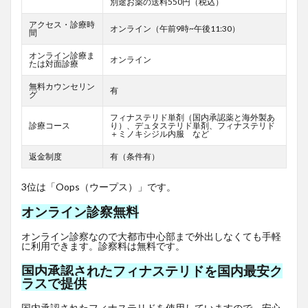
別途お薬の送料550円（税込）
アクセス・診療時
オンライン（午前9時~午後11:30）
間
オンライン診療ま
オンライン
たは対面診療
無料カウンセリン
有
グ
フィナステリド単剤（国内承認薬と海外製あ
診療コース
り）、デュタステリド単剤、フィナステリド
＋ミノキシジル内服 など
返金制度
有（条件有）
3位は「Oops（ウープス）」です。
オンライン診察無料
オンライン診察なので大都市中心部まで外出しなくても手軽
に利用できます。診察料は無料です。
国内承認されたフィナステリドを国内最安ク
ラスで提供
国内承認されたフィナステリドを使用していますので、安心