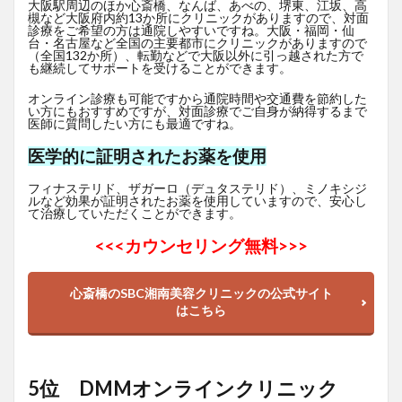
大阪駅周辺のほか心斎橋、なんば、あべの、堺東、江坂、高
槻など大阪府内約13か所にクリニックがありますので、対面
診療をご希望の方は通院しやすいですね。大阪・福岡・仙
台・名古屋など全国の主要都市にクリニックがありますので
（全国132か所）、転勤などで大阪以外に引っ越された方で
も継続してサポートを受けることができます。
オンライン診療も可能ですから通院時間や交通費を節約した
い方にもおすすめですが、対面診療でご自身が納得するまで
医師に質問したい方にも最適ですね。
医学的に証明されたお薬を使用
フィナステリド、ザガーロ（デュタステリド）、ミノキシジ
ルなど効果が証明されたお薬を使用していますので、安心し
て治療していただくことができます。
<<<
カウンセリング無料>>>
心斎橋のSBC湘南美容クリニックの公式サイト
はこちら
5位 DMMオンラインクリニック