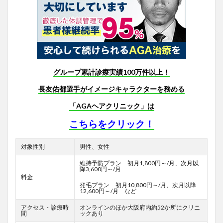
グループ累計診療実績100万件以上！
長友佑都選手がイメージキャラクターを務める
「AGAヘアクリニック」は
こちらをクリック！
対象性別
男性、女性
維持予防プラン 初月1,800円～/月、次月以
降3,600円～/月
料金
発毛プラン 初月10,800円～/月、次月以降
12,600円～/月 など
アクセス・診療時
オンラインのほか大阪府内約52か所にクリニ
間
ックあり