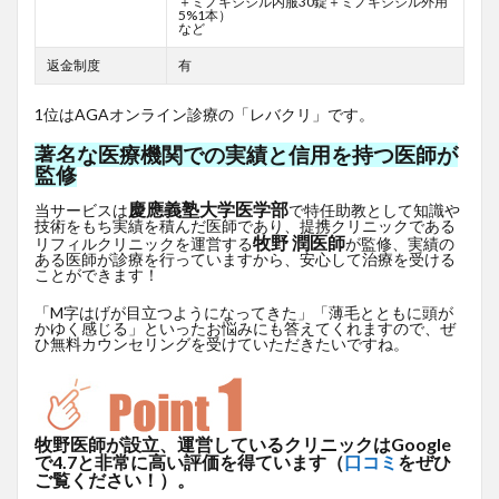
＋ミノキシジル内服30錠＋ミノキシジル外用
5%1本）
など
返金制度
有
1位はAGAオンライン診療の「レバクリ」です。
著名な医療機関での実績と信用を持つ医師が
監修
慶應義塾大学医学部
当サービスは
で特任助教として知識や
技術をもち実績を積んだ医師であり、提携クリニックである
牧野 潤医師
リフィルクリニックを運営する
が監修、実績の
ある医師が診療を行っていますから、安心して治療を受ける
ことができます！
「M字はげが目立つようになってきた」「薄毛とともに頭が
かゆく感じる」といったお悩みにも答えてくれますので、ぜ
ひ無料カウンセリングを受けていただきたいですね。
牧野医師が設立、運営しているクリニックはGoogle
で4.7と非常に高い評価を得ています（
口コミ
をぜひ
ご覧ください！）。