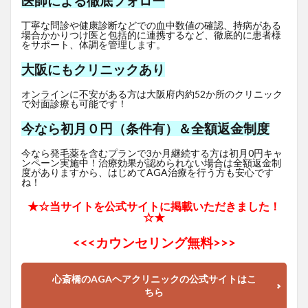
医師による徹底フォロー
丁寧な問診や健康診断などでの血中数値の確認、持病がある
場合かかりつけ医と包括的に連携するなど、徹底的に患者様
をサポート、体調を管理します。
大阪にもクリニックあり
オンラインに不安がある方は大阪府内約52か所のクリニック
で対面診療も可能です！
今なら初月０円（条件有）＆全額返金制度
今なら発毛薬を含むプランで3か月継続する方は初月0円キャ
ンペーン実施中！治療効果が認められない場合は全額返金制
度がありますから、はじめてAGA治療を行う方も安心です
ね！
★☆当サイトを公式サイトに掲載いただきました！
☆★
<<<
カウンセリング無料>>>
心斎橋のAGAヘアクリニックの公式サイトはこ
ちら