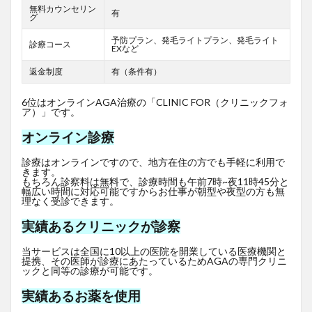
無料カウンセリン
有
グ
予防プラン、発毛ライトプラン、発毛ライト
診療コース
EXなど
返金制度
有（条件有）
6位はオンラインAGA治療の「CLINIC FOR（クリニックフォ
ア）」です。
オンライン診療
診療はオンラインですので、地方在住の方でも手軽に利用で
きます。
もちろん診察料は無料で、診療時間も午前7時~夜11時45分と
幅広い時間に対応可能ですからお仕事が朝型や夜型の方も無
理なく受診できます。
実績あるクリニックが診察
当サービスは全国に10以上の医院を開業している医療機関と
提携、その医師が診療にあたっているためAGAの専門クリニ
ックと同等の診療が可能です。
実績あるお薬を使用