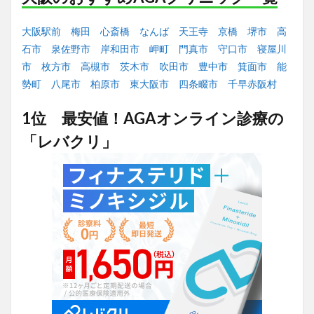
大阪駅前
梅田
心斎橋
なんば
天王寺
京橋
堺市
高
石市
泉佐野市
岸和田市
岬町
門真市
守口市
寝屋川
市
枚方市
高槻市
茨木市
吹田市
豊中市
箕面市
能
勢町
八尾市
柏原市
東大阪市
四条畷市
千早赤阪村
1位 最安値！AGAオンライン診療の
「レバクリ」