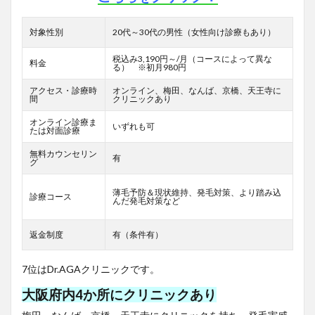
対象性別
20代～30代の男性（女性向け診療もあり）
税込み3,190円～/月（コースによって異な
料金
る） ※初月980円
アクセス・診療時
オンライン、梅田、なんば、京橋、天王寺に
間
クリニックあり
オンライン診療ま
いずれも可
たは対面診療
無料カウンセリン
有
グ
薄毛予防＆現状維持、発毛対策、より踏み込
診療コース
んだ発毛対策など
返金制度
有（条件有）
7位はDr.AGAクリニックです。
大阪府内4か所にクリニックあり