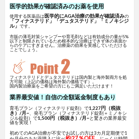
医学的効果が確認済みのお薬を使用
医学的にAGA治療の効果が確認済み
使用する医薬品は
の
「フィナステリド」「デュタステリド」「ミノキシジ
ル」
です。
市販の薄毛対策シャンプーや育毛剤などは有効成分の量が5%
以下と制限されているため根本的な治療はできず体の表面か
らのケアにすぎません。治療薬の効果を実感していただける
ことでしょう。
フィナステリドとデュタステリドは国内製と海外製両方を処
方可能（上記の価格は海外製の価格です）。
国内製治療薬をご希望の方にもご満足いただけます！
業界最安値！自信の全額返金制度もあり
円（税抜
育毛プラン（フィナステリド錠剤）で
1,227
き）/月~
、発毛プラン（フィナステリド錠剤＋ミノキシ
1,500円（税抜き）/月~
ジル錠剤）で
と驚きの業界最安
値を実現！
初めてのAGA治療が不安でお試しの方は3カ月定期便で1
約27％OFF
か月分のみお薬購入に比べ
、じっくり時間