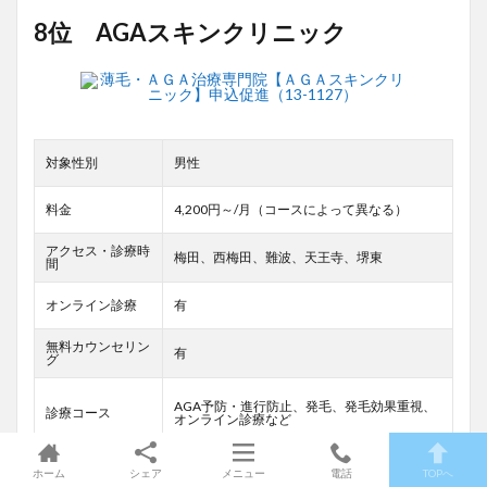
8位 AGAスキンクリニック
対象性別
男性
料金
4,200円～/月（コースによって異なる）
アクセス・診療時
梅田、西梅田、難波、天王寺、堺東
間
オンライン診療
有
無料カウンセリン
有
グ
AGA予防・進行防止、発毛、発毛効果重視、
診療コース
オンライン診療など
返金
有（条件有）
ホーム
シェア
メニュー
電話
TOPへ