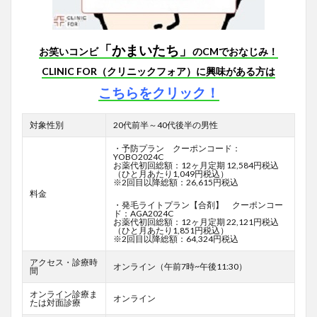
「かまいたち」
お笑いコンビ
のCMでおなじみ！
CLINIC FOR（クリニックフォア）に興味がある方は
こちらをクリック！
対象性別
20代前半～40代後半の男性
・予防プラン クーポンコード：
YOBO2024C
お薬代初回総額：12ヶ月定期 12,584円税込
（ひと月あたり1,049円税込）
※2回目以降総額：26,615円税込
料金
・発毛ライトプラン【合剤】 クーポンコー
ド：AGA2024C
お薬代初回総額：12ヶ月定期 22,121円税込
（ひと月あたり1,851円税込）
※2回目以降総額：64,324円税込
アクセス・診療時
オンライン（午前7時~午後11:30）
間
オンライン診療ま
オンライン
たは対面診療