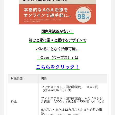
国内承認薬が安い！
箱ごと家に堂々と置けるデザインで
バレることなく治療可能。
「Oops（ウープス）」は
こちらをクリック！
対象性別
男性
フィナステリド（国内承認約） 3,480円
（税込み3,828円）/月
フィナステリド（国内承認薬）＋ミノキシジ
料金
ル内服 4,500円（税込み4,950円）/月 など
6カ月ごとまたは12カ月ごとおまとめ時の価
格