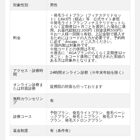
対象性別
男性
・発毛ライトプラン（フィナステリドセッ
ト）1,861円（税込）等 公式サイト参照
※発毛ライトプランフィナステリドセットら
くらく定期便12ヶ月ごとを選択した場合に適
用。お薬代総額22,330円（別途送料550円）
※お一人様一回限り有効。上記金額で購入す
料金
るためにはコードの入力が必要です。予約時
に必ず「docaga」とご入力ください。
※ 国内製は対象外です。
※他コードとの併用は不可。
※過去に「AGAプランのらくらく定期便12ヶ
月ごと」をコード適用にて処方された実績の
ある方は対象外となります。
アクセス・診療時
24時間オンライン診察（※年末年始を除く）
間
オンライン診療ま
提携院の対面も行っております
たは対面診療
無料カウンセリン
有
グ
予防プラン、発毛ライトプラン、発毛ベーシ
診療コース
ックプラン、発毛ミニプラン、発毛スマート
プラン、発毛ストロングプラン
返金制度
有（条件有）