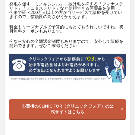
発毛を促す「ミノキシジル」、抜け毛を抑える「フィナステ
リド」「デュタステリド」など信頼できる医薬品を使用し、
今まで延べ200万人以上の方が当サービスで診療を受けてい
ますので、信頼性の高さがうかがえます。
料金もリーズナブルで予算的にもとてもうれしいですね。初
月無料クーポンもあります。
今なら安心の全額返金制度もありますので、安心して診療を
開始できます。ぜひご確認ください！
心斎橋のCLINIC FOR（クリニック フォア）の公
式サイトはこちら