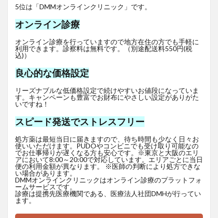
5位は「DMMオンラインクリニック」です。
オンライン診療
オンライン診療を行っていますので地方在住の方でも手軽に
利用できます。診察料は無料です。（別途配送料550円(税
込)）
良心的な価格設定
リーズナブルな低価格設定で続けやすいお値段になっていま
す。キャンペーンも豊富でお財布にやさしい設定がありがた
いですね！
スピード発送でストレスフリー
処方薬は最短当日に届きますので、待ち時間も少なく日々お
使いいただけます。PUDOやコンビニでも受け取り可能なの
でお仕事帰りが遅くなる方も安心です。※東京と大阪のエリ
アにおいて8:00～20:00で対応しています。エリアごとに当日
便の利用金額が異なります。 ※医師の判断により処方できな
い場合があります。
DMMオンラインクリニックはオンライン診療のプラットフォ
ームサービスです。
診療は提携先医療機関である、医療法人社団DMHが行ってい
ます。